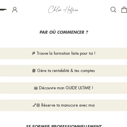
ser au contenu
PAR OÙ COMMENCER ?
🔎 Trouve la formation faite pour toi !
📘 Gère ta rentabilité & tes comptes
📖 Découvre mon GUIDE ULTIME !
💅🏼 Réserve ta manucure avec moi
S
E FORMER PROFESSIONNELLEMENT